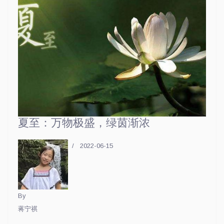
夏至：万物极盛，绿茵渐浓
2022-06-15
By
蒋宁祺