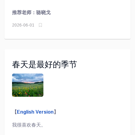
草，像一条绿白相间的毯子。慢慢地，雪变大了，
推荐老师：骆晓戈
它以很快的速度，匆匆忙忙地掉下来。后面的雪花
赶着前面的雪花，连成一条斜线，一串串地从天空
2026-06-01
往下掉。窗外到处都是白茫茫的，分不清楚哪里是
路，哪里是草地，对面邻居的房子也都看不清了。
已经过去了好几个小时，外面的雪还没有停，它好
像是想永远不停地下到夏天。
春天是最好的季节
【
English Version
】
我很喜欢春天。