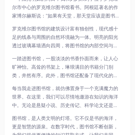
尔市中心的罗克维尔图书馆看书。阿根廷著名的作
家博尔赫斯说：“如果有天堂，那天堂应该是图书馆
的模样。”这句话道出了图书馆作为人类精神家园的
罗克维尔图书馆的建筑设计富有独创性，现代感十
独特魅力。
足的线条与周围的自然环境融为一体。明亮的阳光
透过玻璃幕墙洒向四周，将图书馆的内部空间与外
部景观巧妙地连接起来。无论是白天还是夜晚，这
一踏进图书馆，一股淡淡的书香扑面而来，让人心
座图书馆总是能吸引无数的读者前来，享受这片静
旷神怡。高耸的书架上，琳琅满目的书籍分门别
谧的阅读空间。
类，井然有序。此外，图书馆还配备了现代化的设
备，读者可以通过电脑随时随地获取海量的电子资
每当我走进图书馆，就仿佛置身于一个充满魔力的
源，满足不同读者的需求。
世界。在这里，我们可以尽情地遨游在知识的海洋
中。无论是悬疑小说、历史传记、科学论文还是哲
学著作，都能给我们带来无穷的乐趣。在阅读中，
图书馆，是人类文明的灯塔。它不仅是书的海洋，
我不仅能增长知识，还能拓宽自己的视野。
更是智慧的源泉。在数字时代，图书馆不断创新，