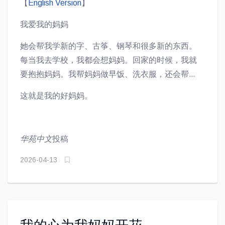
【
English Version
】
我爱我的妈妈
她会帮我学新的字、古筝、钢琴和很多新的东西。
每当我去学校，我都会想妈妈。回家的时候，我就
要抱抱妈妈。我帮妈妈做早饭、洗衣服，还会帮忙
做别的事情。我的妈妈很聪明、可爱、美丽和很美
这就是我的好妈妈。
好。我会想抱抱亲亲妈妈，妈妈也会想抱抱亲亲
我。妈妈总是让我选吃学校的饭，还是吃家里的
饭。她还会帮我做作业。妈妈会给我买珍珠奶茶和
华苑中文
投稿
好多好吃的，还会给我梳很美丽很美丽的辫子。
2026-04-13