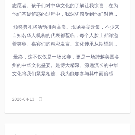
志愿者。孩子们对中华文化的了解让我惊喜，在为
他们答疑解惑的过程中，我深切感受到他们对博大
精深的中华文化的理解，以及那份纯粹而热烈的求
颁奖典礼将活动推向高潮。现场嘉宾云集，不少来
知欲。
自知名华人机构的代表都莅临，每个人脸上都洋溢
着笑容。嘉宾们的精彩发言、文化传承从期望到现
实，掌声此起彼伏。看到大家如此尽兴，觉得所有
最终，这不仅仅是一场比赛，更是一场跨越美国各
人的付出都得到了最好的回报。
州的中华文化盛宴。是博大精深、源远流长的中华
文化将我们紧紧相连。我为能够参与其中而倍感荣
幸，更期待来年续这份文化之缘。
2026-04-13