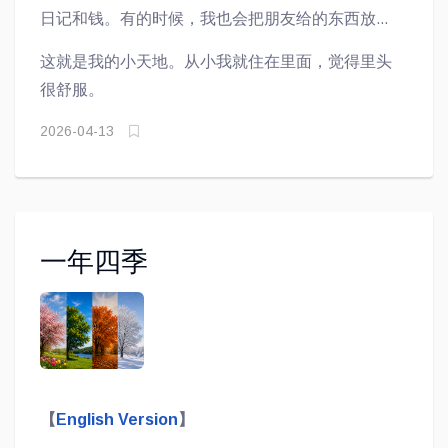
书能看得更清楚。墙边还有一盒面巾纸，生病时它
日记和钱。有的时候，我也会把朋友给的东西放在
能帮助擦我的鼻子。
那里头保存。还有我做完的作业在里面，我保存它
这就是我的小天地。从小我就住在里面，觉得里头
是因为老师给了一个一百分儿！最后，那抽屉需要
很舒服。
一把钥匙才能打开，只有我才知道钥匙藏在哪儿，
哈哈！所以甭想偷偷打开乱翻我的东西啦！
2026-04-13
一年四季
【
English Version
】