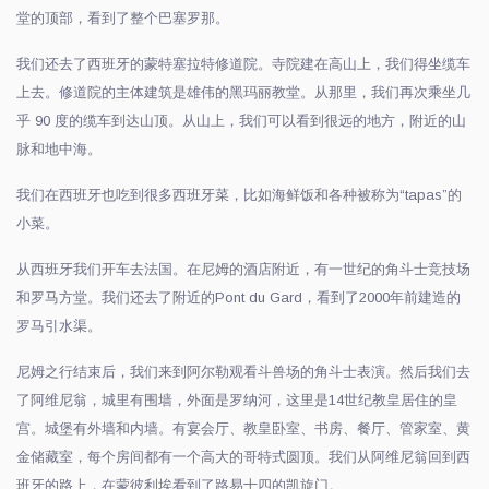
堂的顶部，看到了整个巴塞罗那。
我们还去了西班牙的蒙特塞拉特修道院。寺院建在高山上，我们得坐缆车
上去。修道院的主体建筑是雄伟的黑玛丽教堂。从那里，我们再次乘坐几
乎
90
度的缆车到达山顶。从山上，我们可以看到很远的地方，附近的山
脉和地中海。
我们在西班牙也吃到很多西班牙菜，比如海鲜饭和各种被称为
“tapas”
的
小菜。
从西班牙我们开车去法国。在尼姆的酒店附近，有一世纪的角斗士竞技场
和罗马方堂。我们还去了附近的
Pont du Gard
，看到了
2000
年前建造的
罗马引水渠。
尼姆之行结束后，我们来到阿尔勒观看斗兽场的角斗士表演。然后我们去
了阿维尼翁，城里有围墙，外面是罗纳河，这里是
14
世纪教皇居住的皇
宫。城堡有外墙和内墙。有宴会厅、教皇卧室、书房、餐厅、管家室、黄
金储藏室，每个房间都有一个高大的哥特式圆顶。我们从阿维尼翁回到西
班牙的路上，在蒙彼利埃看到了路易十四的凯旋门。