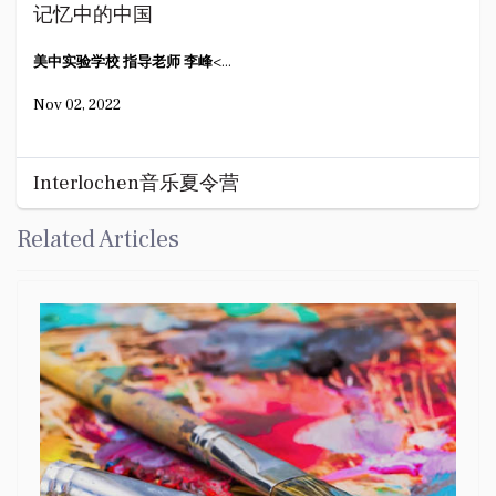
记忆中的中国
美中实验学校 指导老师 李峰
<...
Nov 02, 2022
Interlochen音乐夏令营
这个暑假我去了
密歇根的“Interlochen”音乐夏...
Related Articles
Sep 16, 2022