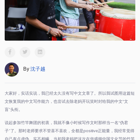
By
沈子越
大家好，实话实说，我已经太久没有写中文文章了。所以我试图用这篇短
文恢复我的中文写作能力，也尝试去除老妈开玩笑时封给我的中文
“
文
盲
”
头衔。
说起参加竹竿舞团的初衷，我就不像小时候写作文时那样当一名
“
伪君
子
”
了。那时老师要求不管喜不喜欢，全都是positive正能量，我经常觉得
自己有点虚伪。实不相瞒，当初我老妈把这次在华盛顿中国文化节的竹竿