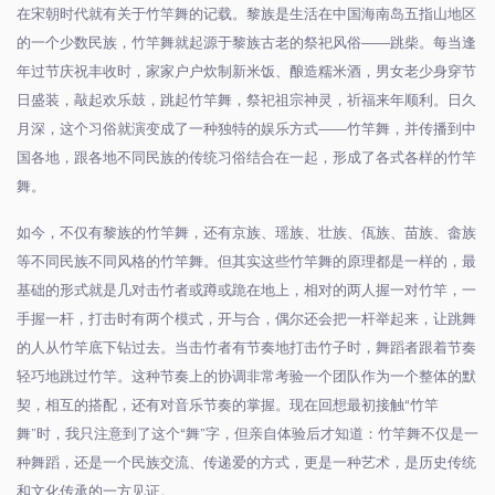
在宋朝时代就有关于竹竿舞的记载。黎族是生活在中国海南岛五指山地区
的一个少数民族，竹竿舞就起源于黎族古老的祭祀风俗
——
跳柴。每当逢
年过节庆祝丰收时，家家户户炊制新米饭、酿造糯米酒，男女老少身穿节
日盛装，敲起欢乐鼓，跳起竹竿舞，祭祀祖宗神灵，祈福来年顺利。日久
月深，这个习俗就演变成了一种独特的娱乐方式
——
竹竿舞，并传播到中
国各地，跟各地不同民族的传统习俗结合在一起，形成了各式各样的竹竿
舞。
如今，不仅有黎族的竹竿舞，还有京族、瑶族、壮族、佤族、苗族、畲族
等不同民族不同风格的竹竿舞。但其实这些竹竿舞的原理都是一样的，最
基础的形式就是几对击竹者或蹲或跪在地上，相对的两人握一对竹竿，一
手握一杆，打击时有两个模式，开与合，偶尔还会把一杆举起来，让跳舞
的人从竹竿底下钻过去。当击竹者有节奏地打击竹子时，舞蹈者跟着节奏
轻巧地跳过竹竿。这种节奏上的协调非常考验一个团队作为一个整体的默
契，相互的搭配，还有对音乐节奏的掌握。现在回想最初接触
“
竹竿
舞
”
时，我只注意到了这个
“
舞
”
字，但亲自体验后才知道：竹竿舞不仅是一
种舞蹈，还是一个民族交流、传递爱的方式，更是一种艺术，是历史传统
和文化传承的一方见证。