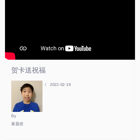
贺卡送祝福
2022-02-19
By
蒋晨煜