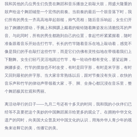
我和其他的几位男生们负责在舞蹈和音乐播放之前敲大鼓，用盛大隆重的
鼓声给这个舞蹈铺垫一个宏伟的前奏。当前奏的最后一个鼓音落下时，我
们所有的男生一齐高高地举起鼓槌，帅气亮相；随后音乐响起，女生们开
始了婀娜的摆动，手腕上和脚踝上戴着的银铃随着舞姿发出清脆悦耳的声
音。与此同时，所有的男生都跑到自己的位置，拿起竹杆紧紧握着，随时
准备跟着音乐开始击打竹竿。长长的竹竿随着音乐在地上敲动着，感觉不
像是我们的手在敲打这些竹竿，而是它们仿佛有灵性似地在带领着我们上
下翻舞。女生们轻巧灵活地跳过竹竿，每一轮动作都有变化，婆娑起舞，
婀娜多姿。竹竿的摆放也不时改变，有时是田字形，有时是米字形，有时
又回到最初的井字形。当大家非常熟练以后，跟对节奏没有失误，欢快的
音乐声和竹竿的律动声带领着大家，手、脚、全身心都沉浸在音乐里，整
个舞蹈极其壮观和秀丽。
离活动举行的日子
——
九月二号还有十多天的时间，我和我的小伙伴们已
经等不及要把这个美妙的中国舞蹈展示给更多的观众了。在拥抱中华文化
遗产的同时，向美国大众普及对中国文化的认识，用海外华人青少年的视
角来诠释它的美，传播它的美。