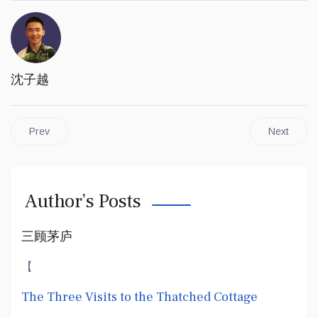
沈子越
Prev
Next
Author’s Posts
三顾茅庐
​【
The Three Visits to the Thatched Cottage