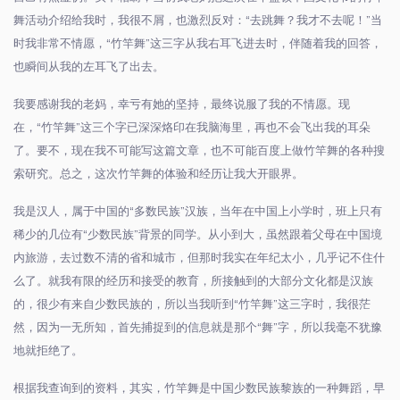
舞活动介绍给我时，我很不屑，也激烈反对：
“
去跳舞？我才不去呢！
”
当
时我非常不情愿，
“
竹竿舞
”
这三字从我右耳飞进去时，伴随着我的回答，
也瞬间从我的左耳飞了出去。
我要感谢我的老妈，幸亏有她的坚持，最终说服了我的不情愿。现
在，
“
竹竿舞
”
这三个字已深深烙印在我脑海里，再也不会飞出我的耳朵
了。要不，现在我不可能写这篇文章，也不可能百度上做竹竿舞的各种搜
索研究。总之，这次竹竿舞的体验和经历让我大开眼界。
我是汉人，属于中国的
“
多数民族
”
汉族，当年在中国上小学时，班上只有
稀少的几位有
“
少数民族
”
背景的同学。从小到大，虽然跟着父母在中国境
内旅游，去过数不清的省和城市，但那时我实在年纪太小，几乎记不住什
么了。就我有限的经历和接受的教育，所接触到的大部分文化都是汉族
的，很少有来自少数民族的，所以当我听到
“
竹竿舞
”
这三字时，我很茫
然，因为一无所知，首先捕捉到的信息就是那个
“
舞
”
字，所以我毫不犹豫
地就拒绝了。
根据我查询到的资料，其实，竹竿舞是中国少数民族黎族的一种舞蹈，早