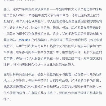
那么，这次竹竿舞所要表演的场合
——
华盛顿中国文化节又有怎样的来历
呢？自从
1999
年，华盛顿中国文化节就每年举办，今年已是历史上的第
21
届了。每年九月金秋来临时，华人朋友们都会聚集在美国首都华盛顿特
区，通过各种方式，比如中国音乐、舞蹈、书法、武术和美食等等来传达
中国悠久的历史和别有风趣的文化。这次，我的朋友贾盈盈带领她创建的
载道网站（
thez.us
）的小编辑们，发起组建了美国大华府地区（包括华盛
顿特区、马里兰州和弗吉尼亚州）热爱中文写作的华人青少年们参加的竹
竿舞团，准备参与到今年的中国文化节中，用古老而年轻、粗犷又轻盈的
竹竿舞，将新一代华人朋友们聚集在一起，展现这些年轻人对中国文化的
理解，同时向美国民众传达中国文化源远流长的魅力。
在烈日炎炎的夏日午后，被数不胜数的蚊子包围着，坐在炙手可热的沥青
地上，大汗淋漓，但这些辛苦的付出都没有白费。经过盈盈团长的组织，
她妈妈李峰阿姨和各位家长的支持和帮助，舞蹈教练晋玲老师的指导，各
位小伙伴的努力，在有限的几次排练中，我们的竹竿舞已经练习得非常熟
练了。