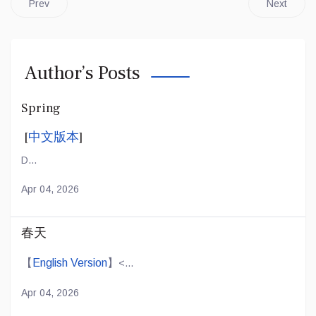
Prev
Next
Author’s Posts
Spring
[
中文版本
]
D...
Apr 04, 2026
春天
【
English Version
】
<...
Apr 04, 2026